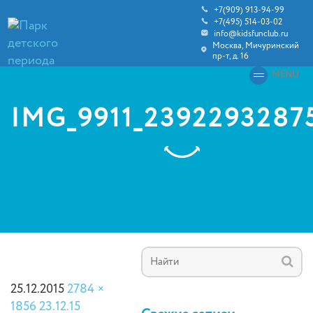
+7(909) 913-94-99
+7(495) 514-03-02
info@kidsfunclub.ru
Москва, Мичуринский
пр-т, д. 16
MENU
IMG_9911_2392293287
25.12.2015
2784 ×
1856
23.12.15