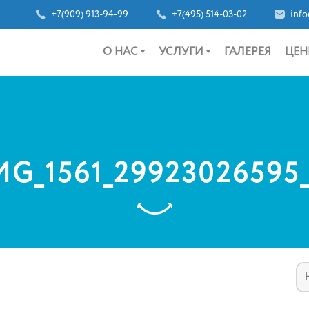
+7(909) 913-94-99
+7(495) 514-03-02
info
О НАС
УСЛУГИ
ГАЛЕРЕЯ
ЦЕН
MG_1561_29923026595