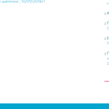
 шапочка”, 10/09/2016г!
с
А
П
О
Е
1
П
п
2