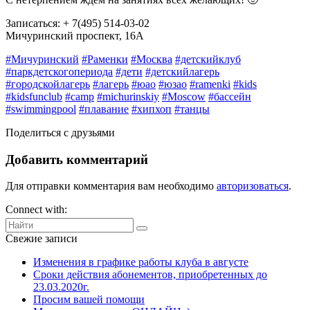
Записаться: + 7(495) 514-03-02
Мичуринский проспект, 16А
#Мичуринский
#Раменки
#Москва
#детскийклуб
#паркдетскогопериода
#дети
#детскийлагерь
#городскойлагерь
#лагерь
#юао
#юзао
#ramenki
#kids
#kidsfunclub
#camp
#michurinskiy
#Moscow
#бассейн
#swimmingpool
#плавание
#хипхоп
#танцы
Поделиться с друзьями
Добавить комментарий
Для отправки комментария вам необходимо
авторизоваться
.
Connect with:
Свежие записи
Изменения в графике работы клуба в августе
Сроки действия абонементов, приобретенных до
23.03.2020г.
Просим вашей помощи