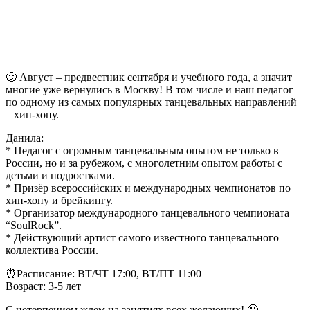
🙂 Август – предвестник сентября и учебного года, а значит
многие уже вернулись в Москву! В том числе и наш педагог
по одному из самых популярных танцевальных направлений
– хип-хопу.
Данила:
* Педагог с огромным танцевальным опытом не только в
России, но и за рубежом, с многолетним опытом работы с
детьми и подростками.
* Призёр всероссийских и международных чемпионатов по
хип-хопу и брейкингу.
* Организатор международного танцевального чемпионата
“SoulRock”.
* Действующий артист самого известного танцевального
коллектива России.
⏰Расписание: ВТ/ЧТ 17:00, ВТ/ПТ 11:00
Возраст: 3-5 лет
С нетерпением ждем на занятиях всех желающих! 🙂